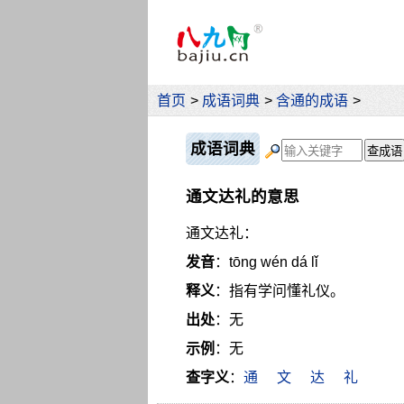
首页
>
成语词典
>
含通的成语
>
成语词典
通文达礼的意思
通文达礼：
发音
：tōng wén dá lǐ
释义
：指有学问懂礼仪。
出处
：无
示例
：无
查字义
：
通
文
达
礼