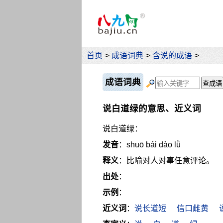
首页
>
成语词典
>
含说的成语
>
成语词典
说白道绿的意思、近义词
说白道绿：
发音
：shuō bái dào lǜ
释义
：比喻对人对事任意评论。
出处
：
示例
：
近义词
：
说长道短
信口雌黄