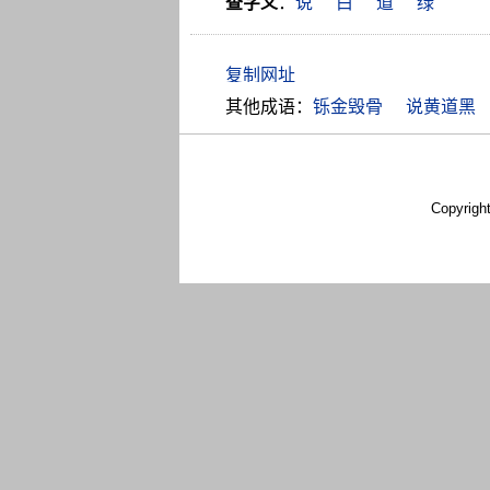
查字义
：
说
白
道
绿
其他成语：
铄金毁骨
说黄道黑
Copyrigh