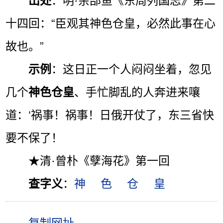
出处
：明·余邵鱼《东周列国志》第二
十四回：“臣观其神色仓皇，必然此事在心
故也。”
示例
：这日正一个人闷闷坐着，忽见
几个
神色仓皇
、手忙脚乱的人奔进来嚷
道：‘祸事！祸事！日俄开仗了，东三省快
要不保了！
★清·曾朴《孽海花》第一回
查字义
：
神
色
仓
皇