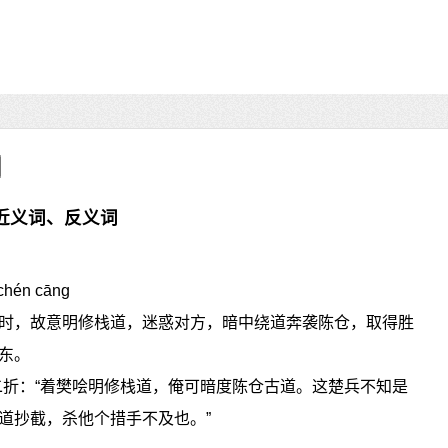
近义词、反义词
chén cāng
时，故意明修栈道，迷惑对方，暗中绕道奔袭陈仓，取得胜
东。
二折：“着樊哙明修栈道，俺可暗度陈仓古道。这楚兵不知是
道抄截，杀他个措手不及也。”