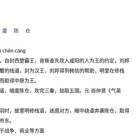
度
陈
仓
 chén cāng
，自封西楚霸王，背叛谁先攻入咸阳的人为王的约定，刘邦
蜀的栈道，封为汉王，刘邦得到韩信的帮助，明里在修栈
而取得中原为王。
道，暗度陈仓，攻完三秦，劫取五国。元·尚仲贤《气英
羽时，故意明修栈道，迷惑对方，暗中绕道奔袭陈仓，取得
市东。
于战争、商业等方面