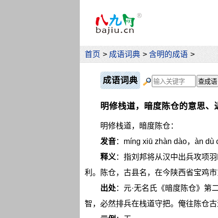
首页
>
成语词典
>
含明的成语
>
成语词典
明修栈道，暗度陈仓的意思、
明修栈道，暗度陈仓：
发音
：míng xiū zhàn dào，àn dù 
释义
：指刘邦将从汉中出兵攻项羽
利。陈仓，古县名，在今陕西省宝鸡市
出处
：元·无名氏《暗度陈仓》第
智，必然排兵在栈道守把。俺往陈仓古