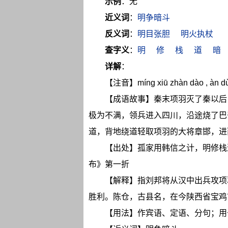
示例
：无
近义词
：
明争暗斗
反义词
：
明目张胆
明火执杖
查字义
：
明
修
栈
道
暗
详解
：
【注音】míng xiū zhàn dào , àn dù
【成语故事】秦末项羽灭了秦以后
极为不满，领兵进入四川，沿途烧了巴
道，背地绕道轻取项羽的大将章邯，进
【出处】孤家用韩信之计，明修栈
布》第一折
【解释】指刘邦将从汉中出兵攻项
胜利。陈仓，古县名，在今陕西省宝鸡
【用法】作宾语、定语、分句；用