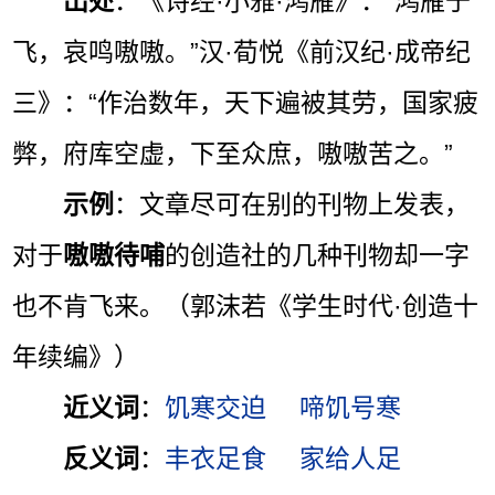
出处
：《诗经·小雅·鸿雁》：“鸿雁于
飞，哀鸣嗷嗷。”汉·荀悦《前汉纪·成帝纪
三》：“作治数年，天下遍被其劳，国家疲
弊，府库空虚，下至众庶，嗷嗷苦之。”
示例
：文章尽可在别的刊物上发表，
对于
嗷嗷待哺
的创造社的几种刊物却一字
也不肯飞来。（郭沫若《学生时代·创造十
年续编》）
近义词
：
饥寒交迫
啼饥号寒
反义词
：
丰衣足食
家给人足