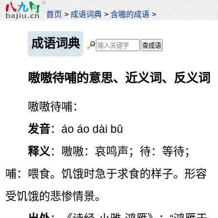
首页
>
成语词典
>
含嗷的成语
>
成语词典
嗷嗷待哺的意思、近义词、反义词
嗷嗷待哺：
发音
：áo áo dài bǔ
释义
：嗷嗷：哀鸣声；待：等待；
哺：喂食。饥饿时急于求食的样子。形容
受饥饿的悲惨情景。