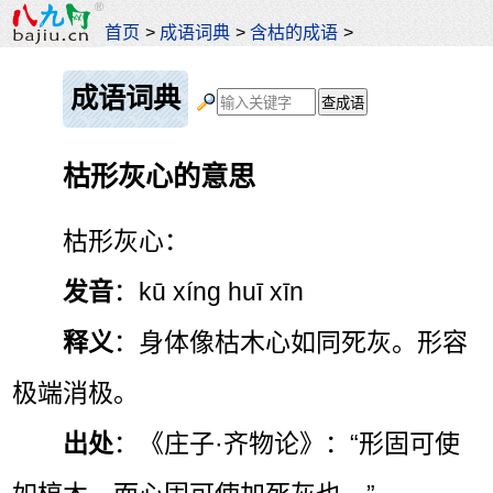
首页
>
成语词典
>
含枯的成语
>
成语词典
枯形灰心的意思
枯形灰心：
发音
：kū xíng huī xīn
释义
：身体像枯木心如同死灰。形容
极端消极。
出处
：《庄子·齐物论》：“形固可使