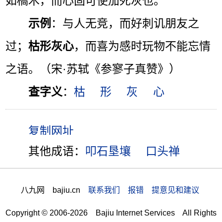
如槁木，而心固可使加死灰也。”
示例
：与人无竞，而好刺讥朋友之
过；
枯形灰心
，而喜为感时玩物不能忘情
之语。（宋·苏轼《参寥子真赞》）
查字义
：
枯
形
灰
心
其他成语：
叩石垦壤
口头禅
八九网 bajiu.cn
联系我们 报错 提意见和建议
Copyright © 2006-2026 Bajiu Internet Services All Rights