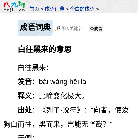
首页
>
成语词典
>
含白的成语
>
成语词典
白往黑来的意思
白往黑来：
发音
：bái wǎng hēi lái
释义
：比喻变化极大。
出处
：《列子·说符》：“向者，使汝
狗白而往，黑而来，岂能无怪哉？”