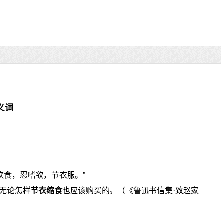
义词
饮食，忍嗜欲，节衣服。”
无论怎样
节衣缩食
也应该购买的。（《鲁迅书信集·致赵家