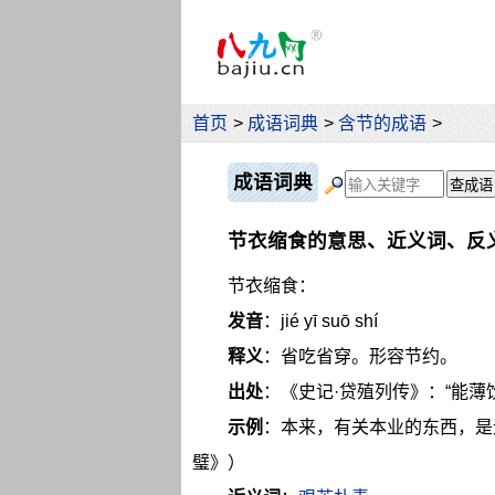
首页
>
成语词典
>
含节的成语
>
成语词典
节衣缩食的意思、近义词、反
节衣缩食：
发音
：jié yī suō shí
释义
：省吃省穿。形容节约。
出处
：《史记·贷殖列传》：“能薄
示例
：本来，有关本业的东西，是
璧》）