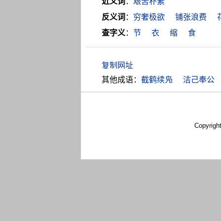
近义词
：
艰苦朴素
反义词
：
穷奢极欲
铺张浪费
查字义
：
节
衣
缩
食
其他成语：
截鹤续凫
洁己奉公
Copyrigh