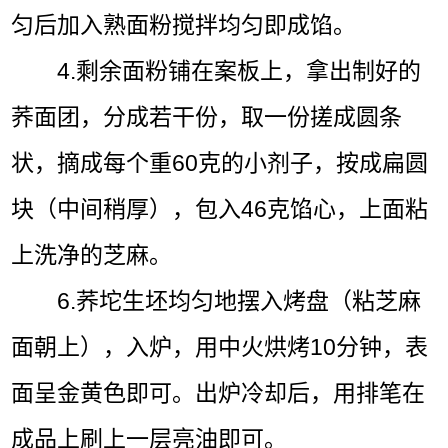
匀后加入熟面粉搅拌均匀即成馅。
4.剩余面粉铺在案板上，拿出制好的
荞面团，分成若干份，取一份搓成圆条
状，摘成每个重60克的小剂子，按成扁圆
块（中间稍厚），包入46克馅心，上面粘
上洗净的芝麻。
6.荞坨生坯均匀地摆入烤盘（粘芝麻
面朝上），入炉，用中火烘烤10分钟，表
面呈金黄色即可。出炉冷却后，用排笔在
成品上刷上一层亮油即可。