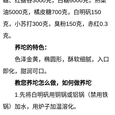
糖、红搪各3000克，白糖6000克，熟菜
油5000克，橘皮糖700克，白明矾150
克，小苏打300克，臭粉150克，赤红0.3
克。
荞坨的特色：
色泽金黄，椭圆形，酥软细腻，入口
即化，甜润可口。
教您荞坨怎么做，如何做荞坨
1.先将白明矾用铜锅或铝锅（禁用铁
锅）加水，用炉子加温溶化。