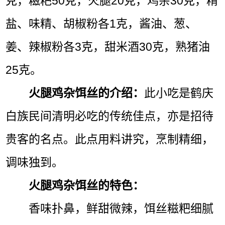
克，糍粑50克，火腿20克，鸡杂30克，精
盐、味精、胡椒粉各1克，酱油、葱、
姜、辣椒粉各3克，甜米酒30克，熟猪油
25克。
火腿鸡杂饵丝的介绍：
此小吃是鹤庆
白族民间清明必吃的传统佳点，亦是招待
贵客的名点。此点用料讲究，烹制精细，
调味独到。
火腿鸡杂饵丝的特色：
香味扑鼻，鲜甜微辣，饵丝糍粑细腻