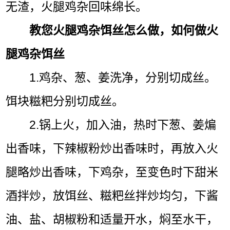
无渣，火腿鸡杂回味绵长。
教您火腿鸡杂饵丝怎么做，如何做火
腿鸡杂饵丝
1.鸡杂、葱、姜洗净，分别切成丝。
饵块糍粑分别切成丝。
2.锅上火，加入油，热时下葱、姜煸
出香味，下辣椒粉炒出香味时，再放入火
腿略炒出香味，下鸡杂，至变色时下甜米
酒拌炒，放饵丝、糍粑丝拌炒均匀，下酱
油、盐、胡椒粉和适量开水，焖至水干，