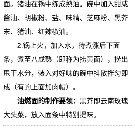
面。猪油在锅中练成熟油。碗中加入甜咸
酱油、胡椒粉、盐、味精、芝麻粉、黑芥
末、猪油、红辣椒油。
2.锅上火，加入水，待煮涨后下面
条，煮至八成熟（即称为捞黄面），捞出
甩干水分，装入对好味的碗中抖散拌匀即
成（有的上面加肉帽）。
油燃面的制作要领：
黑芥即云南玫瑰
大头菜，放入面条中特别提味。