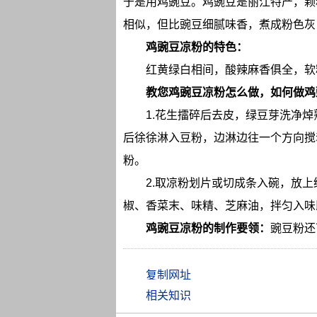
于是用鸡豌豆。鸡豌豆是丽江特产，颗
相似，但比豌豆细腻味香，煮成粉色灰
鸡豌豆凉粉的特色：
红黄绿白相间，酸辣麻香俱全，软
教您鸡豌豆凉粉怎么做，如何做鸡
1.花生擂碎后去皮，绿豆芽洗净
后徐徐淋入豆粉，边淋边往一个方向搅
粉。
2.取凉粉划片或切成条入碗，放
椒、香菜末、味精、芝麻油，拌匀入味
鸡豌豆凉粉的制作要领：
豌豆粉还
相关知识