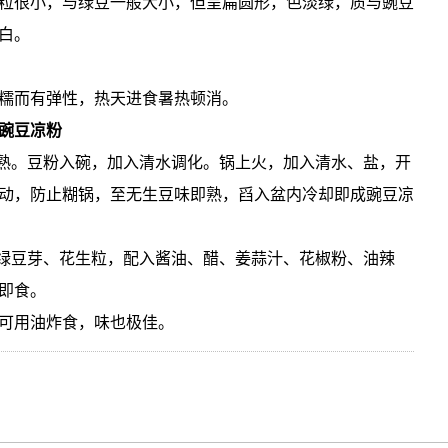
粒很小，与绿豆一般大小，但呈扁圆形，色淡绿，质与豌豆
白。
糯而有弹性，热天进食暑热顿消。
豌豆凉粉
焯熟。豆粉入碗，加入清水调化。锅上火，加入清水、盐，开
动，防止糊锅，至无生豆味即熟，舀入盆内冷却即成豌豆凉
上绿豆芽、花生粒，配入酱油、醋、姜蒜汁、花椒粉、油辣
即食。
可用油炸食，味也极佳。