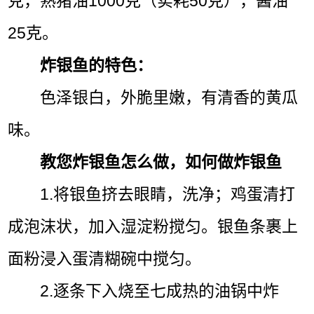
克，熟猪油1000克（实耗50克），酱油
25克。
炸银鱼的特色：
色泽银白，外脆里嫩，有清香的黄瓜
味。
教您炸银鱼怎么做，如何做炸银鱼
1.将银鱼挤去眼睛，洗净；鸡蛋清打
成泡沫状，加入湿淀粉搅匀。银鱼条裹上
面粉浸入蛋清糊碗中搅匀。
2.逐条下入烧至七成热的油锅中炸