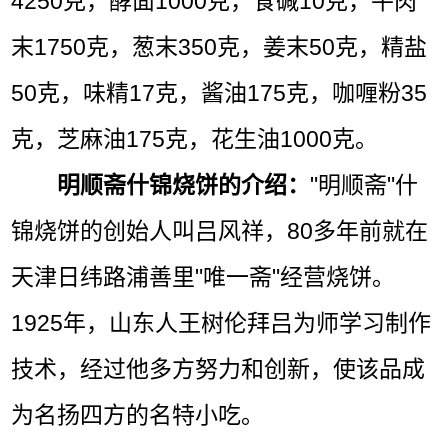
4250克，酵面1000克，食碱10克，牛肉
末1750克，葱末350克，姜末50克，精盐
50克，味精17克，酱油175克，咖喱粉35
克，芝麻油175克，花生油1000克。
明顺斋什锦烧饼的介绍：
"明顺斋"什
锦烧饼的创始人叫吕风祥，80多年前就在
天津日纬路浦善里"唯一斋"经营烧饼。
1925年，山东人王树伦拜吕为师学习制作
技术，经过他多方努力和创新，使该品成
为名扬四方的名特小吃。