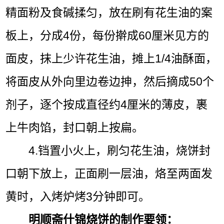
精面粉及食碱揉匀，放在刷有花生油的案
板上，分成4份，每份擀成60厘米见方的
面皮，抹上少许花生油，摊上1/4油酥面，
将面皮从外向里边卷边抻，然后摘成50个
剂子，逐个按成直径约4厘米的薄皮，裹
上牛肉馅，封口朝上按扁。
4.铛置小火上，刷匀花生油，烧饼封
口朝下放上，正面刷一层油，烙至两面发
黄时，入烤炉烤3分钟即可。
明顺斋什锦烧饼的制作要领：