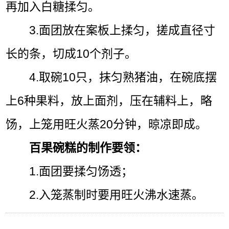
再加入白糖揉匀。
3.面团放在案板上揉匀，搓成直径寸
长的条，切成10个剂子。
4.取碗10只，抹匀熟猪油，在碗底摆
上6种果料，放上面剂，压在辅料上，略
饧，上笼用旺火蒸20分钟，晾凉即成。
百果碗糕的制作要领：
1.面团要揉匀饧透；
2.入笼蒸制时要用旺火沸水速蒸。