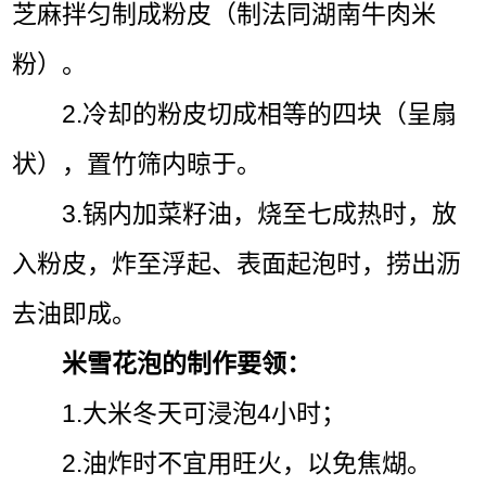
芝麻拌匀制成粉皮（制法同湖南牛肉米
粉）。
2.冷却的粉皮切成相等的四块（呈扇
状），置竹筛内晾于。
3.锅内加菜籽油，烧至七成热时，放
入粉皮，炸至浮起、表面起泡时，捞出沥
去油即成。
米雪花泡的制作要领：
1.大米冬天可浸泡4小时；
2.油炸时不宜用旺火，以免焦煳。