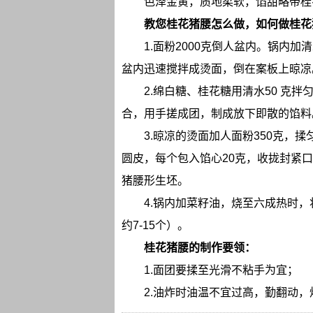
色泽金黄，质地柔软，馅甜略带桂
教您桂花猪腰怎么做，如何做桂花
1.面粉2000克倒人盆内。锅内
盆内迅速搅拌成烫面，倒在案板上晾凉
2.绵白糖、桂花糖用清水50 克
合，用手搓成团，制成放下即散的馅料
3.晾凉的烫面加人面粉350克，
圆皮，每个包入馅心20克，收拢封紧口
猪腰形生坯。
4.锅内加菜籽油，烧至六成热时
约7-15个）。
桂花猪腰的制作要领：
1.面团要揉至光滑不粘手为宜；
2.油炸时油温不宜过高，勤翻动