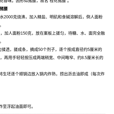
花香味。因形似猪腰，故名“桂花猪腰”。
猪腰
加清水2000克烧沸，加入精盐、明矶和食碱溶解后，倒人面粉
。
拌匀，加人面粉150克，放在案板上搓匀，待糖、水、面完全融
。
揉匀揉透，搓成条，摘成50个剂子，逐个按成直径约5厘米的
，再用手轻轻按压成两端稍宽、中间略窄、约8.5厘米长的
，将生坯逐个顺锅边放入锅内炸熟，捞出沥去油即成（每次炸
，炸至浮起油面即可。