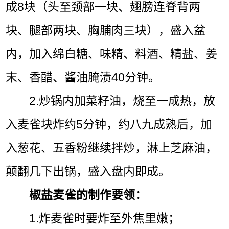
成8块（头至颈部一块、翅膀连脊背两
块、腿部两块、胸脯肉三块），盛入盆
内，加入绵白糖、味精、料酒、精盐、姜
末、香醋、酱油腌渍40分钟。
2.炒锅内加菜籽油，烧至一成热，放
入麦雀块炸约5分钟，约八九成熟后，加
入葱花、五香粉继续拌炒，淋上芝麻油，
颠翻几下出锅，盛入盘内即成。
椒盐麦雀的制作要领：
1.炸麦雀时要炸至外焦里嫩；