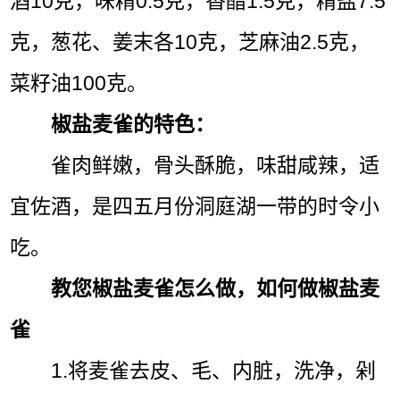
酒10克，味精0.5克，香醋1.5克，精盐7.5
克，葱花、姜末各10克，芝麻油2.5克，
菜籽油100克。
椒盐麦雀的特色：
雀肉鲜嫩，骨头酥脆，味甜咸辣，适
宜佐酒，是四五月份洞庭湖一带的时令小
吃。
教您椒盐麦雀怎么做，如何做椒盐麦
雀
1.将麦雀去皮、毛、内脏，洗净，剁