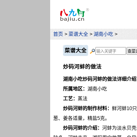
首页
>
菜谱大全
>
湖南小吃
>
菜谱大全
炒码河蚌的做法
湖南小吃炒码河蚌的做法详细介绍
所属地区：
湖南小吃
工艺：
蒸法
炒码河蚌的制作材料：
鲜河蚌10
葱、姜各适量，精盐5克。
炒码河蚌的介绍：
河蚌为淡水贝壳