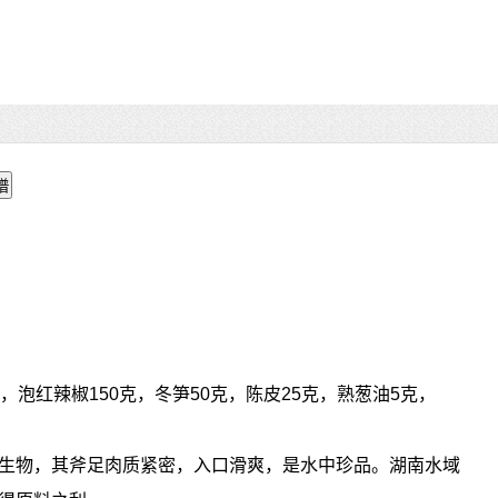
只，泡红辣椒150克，冬笋50克，陈皮25克，熟葱油5克，
生物，其斧足肉质紧密，入口滑爽，是水中珍品。湖南水域