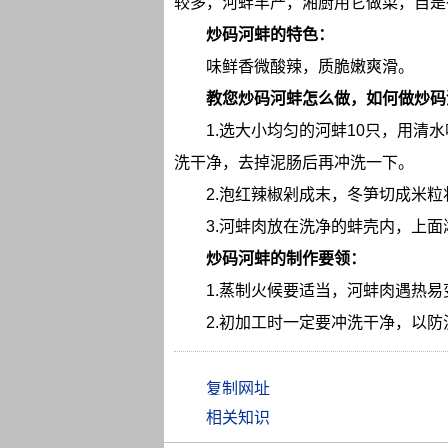
较多，河蚌丰产，湘厨用它做菜，自是
炒码河蚌的特色：
味鲜香微酸辣，质脆嫩爽滑。
教您炒码河蚌怎么做，如何做炒码
1.选大小均匀的河蚌10只，用清
洗干净，去掉泥肠后再冲洗一下。
2.泡红辣椒剁成末，冬笋切成米
3.河蚌肉放在洗净的蚌壳内，上面
炒码河蚌的制作要领：
1.蒸制火候要适当，河蚌肉遇热易
2.初加工时一定要冲洗干净，以
相关知识