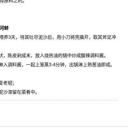
得原料之利。
河蚌
水喂养3天，待其吐尽泥沙后，用小刀将壳撬开，取其斧足冲
粒状，陈皮剁成末，放入烧热油的锅中炒成酸辣调料酱。
淋入调料酱，一起上笼蒸3-4分钟，出锅淋上熟葱油即成。
变老韧；
防泥沙滞留在菜肴中。