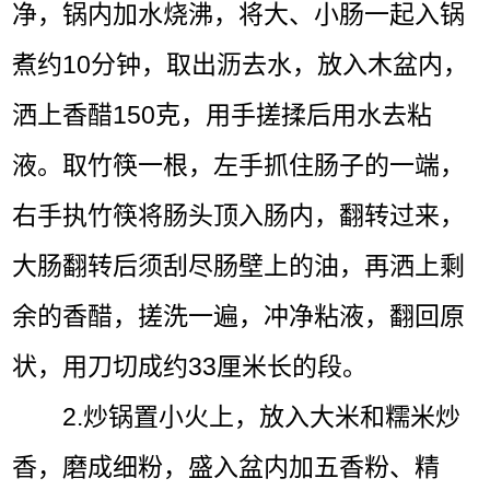
净，锅内加水烧沸，将大、小肠一起入锅
煮约10分钟，取出沥去水，放入木盆内，
洒上香醋150克，用手搓揉后用水去粘
液。取竹筷一根，左手抓住肠子的一端，
右手执竹筷将肠头顶入肠内，翻转过来，
大肠翻转后须刮尽肠壁上的油，再洒上剩
余的香醋，搓洗一遍，冲净粘液，翻回原
状，用刀切成约33厘米长的段。
2.炒锅置小火上，放入大米和糯米炒
香，磨成细粉，盛入盆内加五香粉、精