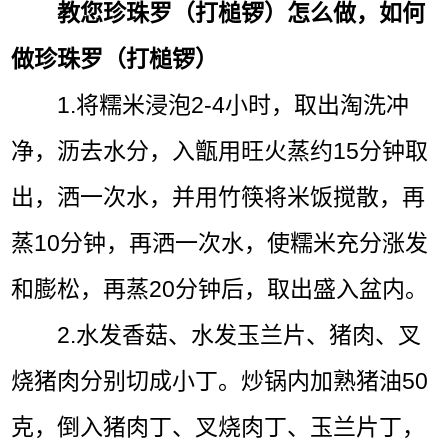
教您珍珠罗（打槌锣）怎么做，如何
做珍珠罗（打槌锣）
1.将糯米浸泡2-4小时，取出淘洗冲
净，沥去水分，入甑用旺火蒸约15分钟取
出，洒一次水，并用竹筷将米饭搅散，再
蒸10分钟，再洒一次水，使糯米充分涨发
和膨松，再蒸20分钟后，取出盛入盆内。
2.水发香菇、水发玉兰片、猪肉、叉
烧猪肉分别切成小丁。炒锅内加熟猪油50
克，倒入猪肉丁、叉烧肉丁、玉兰片丁，