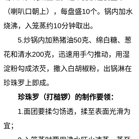
（喇叭口朝上），每盘盛10个。锅内加水
烧沸，入笼蒸约10分钟取出。
5.炒锅内加熟猪油50克、绵白糖、葱
花和清水200克，迅速用手勺推动，用湿
淀粉勾成浓芡，撒入白胡椒粉，出锅淋在
珍珠罗上即成。
珍珠罗（打槌锣）的制作要领：
1.面团要揉匀饧透，揉至表面光滑为
宜；