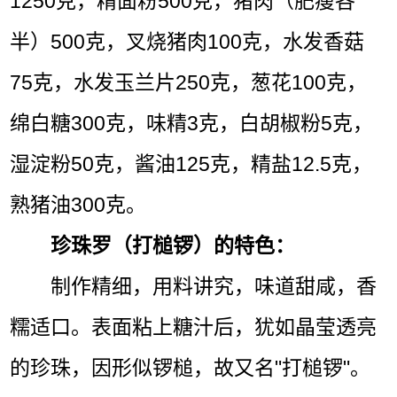
1250克，精面粉500克，猪肉（肥瘦各
半）500克，叉烧猪肉100克，水发香菇
75克，水发玉兰片250克，葱花100克，
绵白糖300克，味精3克，白胡椒粉5克，
湿淀粉50克，酱油125克，精盐12.5克，
熟猪油300克。
珍珠罗（打槌锣）的特色：
制作精细，用料讲究，味道甜咸，香
糯适口。表面粘上糖汁后，犹如晶莹透亮
的珍珠，因形似锣槌，故又名"打槌锣"。