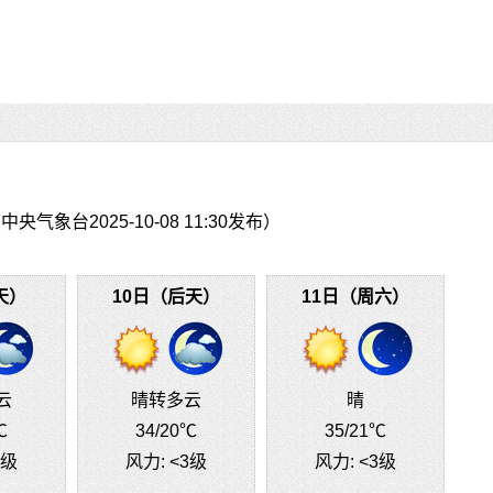
象台2025-10-08 11:30发布）
天）
10日（后天）
11日（周六）
云
晴转多云
晴
℃
34
/20℃
35
/21℃
3级
风力:
<3级
风力:
<3级