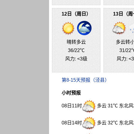
12日（周日）
13日（周
晴转多云
多云转
36
/22℃
31
/22
风力:
<3级
风力:
<
第8-15天预报（泾县）
小时预报
08日11时
多云 31℃ 东北风
08日14时
多云 32℃ 东北风