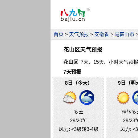
首页
>
天气预报
>
安徽省
>
马鞍山市
花山区天气预报
花山区
7天、15天、小时天气预报（中
7天预报
8日（今天）
9日（明
多云
晴转多
29
/20℃
29
/23
风力:
<3级转3-4级
风力:
<