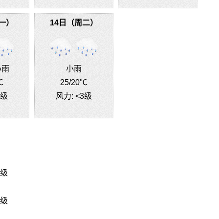
一）
14日（周二）
小雨
小雨
℃
25
/20℃
3级
风力:
<3级
3级
3级