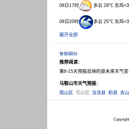
08日17时
多云 28℃ 东风<
08日20时
多云 25℃ 东风<
展开全部
推荐阅读
：
第8-15天预报反映的是未来天
马鞍山市天气预报
：
雨山区
花山区
当涂县
和县
含
Copyrigh