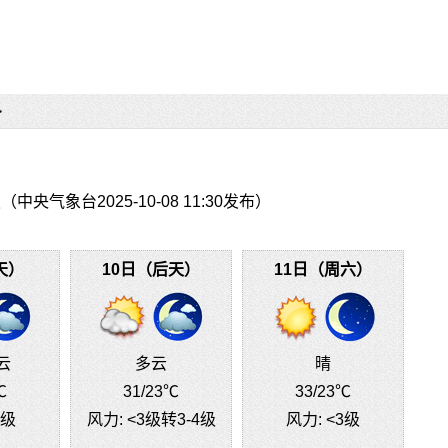
>
央气象台2025-10-08 11:30发布）
天）
10日（后天）
11日（周六）
云
多云
晴
℃
31
/23℃
33
/23℃
3级
风力:
<3级转3-4级
风力:
<3级