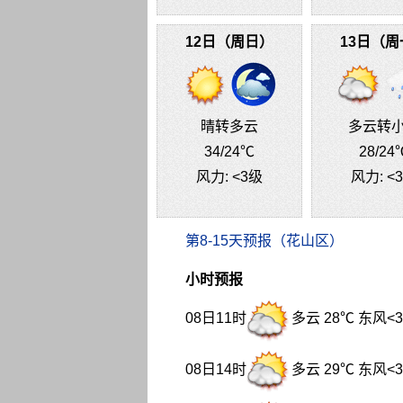
12日（周日）
13日（周
晴转多云
多云转
34
/24℃
28
/24
风力:
<3级
风力:
<
第8-15天预报（花山区）
小时预报
08日11时
多云 28℃ 东风<
08日14时
多云 29℃ 东风<