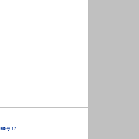
988号-12