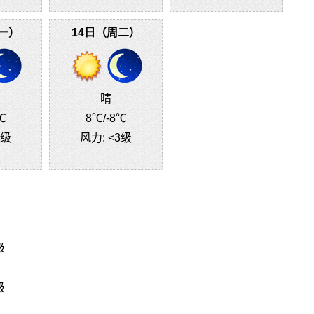
一）
14日（周二）
晴
℃
8℃
/-8℃
3级
风力:
<3级
级
级