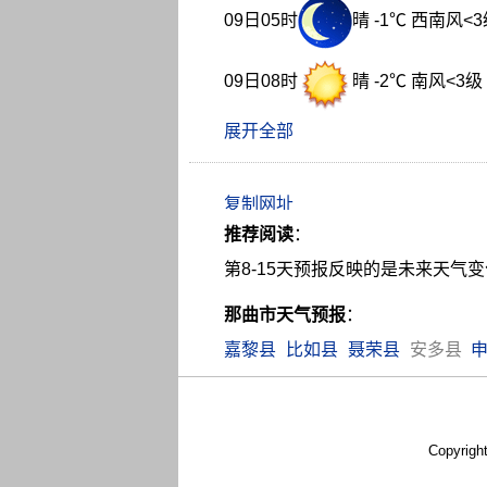
09日05时
晴 -1℃ 西南风<
09日08时
晴 -2℃ 南风<3级
展开全部
推荐阅读
：
第8-15天预报反映的是未来天
那曲市天气预报
：
嘉黎县
比如县
聂荣县
安多县
Copyrigh