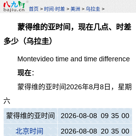
首页
>
时间·时差
>
美洲
>
乌拉圭
>
蒙得维的亚时间，现在几点、时差
多少（乌拉圭）
Montevideo time and time difference
现在
：
蒙得维的亚时间
2026年8月8日，星期
六
蒙得维的亚时间
2026-08-08 09
:
35
:
00
北京时间
2026-08-08 20
:
35
:
00