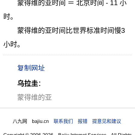
蒙得维的亚时间 ＝ 北京时间 - 11 小
时。
蒙得维的亚时间比世界标准时间慢3
小时。
乌拉圭
：
蒙得维的亚
八九网 bajiu.cn
联系我们 报错 提意见和建议
Copyright © 2006-2026 Bajiu Internet Services All Rights