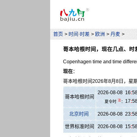
首页
>
时间·时差
>
欧洲
>
丹麦
>
哥本哈根时间，现在几点、时
Copenhagen time and time differ
现在
：
哥本哈根时间
2026年8月8日，星
2026-08-08 16
:
5
哥本哈根时间
注
17
:
5
夏令时
：
北京时间
2026-08-08 23
:
5
世界标准时间
2026-08-08 15
:
5