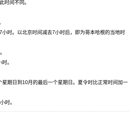
此时间不同。
。
7小时。以北京时间减去7小时后，即为哥本哈根的当地时
时。
小时。
个星期日到10月的最后一个星期日。夏令时比正常时间加一
 小时。