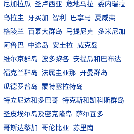
尼加拉瓜
圣卢西亚
危地马拉
委内瑞拉
乌拉圭
牙买加
智利
巴拿马
夏威夷
格陵兰
百慕大群岛
马提尼克
多米尼加
阿鲁巴
中途岛
安圭拉
威克岛
维尔京群岛
波多黎各
安提瓜和巴布达
福克兰群岛
法属圭亚那
开曼群岛
瓜德罗普岛
蒙特塞拉特岛
特立尼达和多巴哥
特克斯和凯科斯群岛
圣皮埃尔岛及密克隆岛
萨尔瓦多
哥斯达黎加
哥伦比亚
苏里南