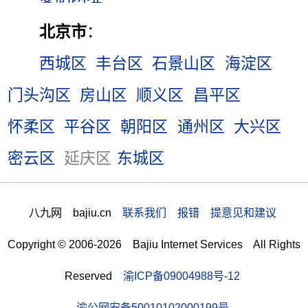
北京市
：
西城区
丰台区
石景山区
海淀区
门头沟区
房山区
顺义区
昌平区
怀柔区
平谷区
朝阳区
通州区
大兴区
密云区
延庆区
东城区
八九网 bajiu.cn
联系我们 报错 提意见和建议
Copyright © 2006-2026 Bajiu Internet Services All Rights
Reserved
渝ICP备09004988号-12
渝公网安备50010102000199号