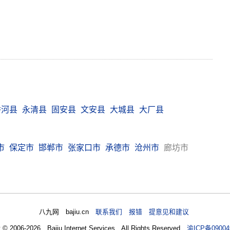
香河县
永清县
固安县
文安县
大城县
大厂县
市
保定市
邯郸市
张家口市
承德市
沧州市
廊坊市
八九网 bajiu.cn
联系我们 报错 提意见和建议
t © 2006-2026 Bajiu Internet Services All Rights Reserved
渝ICP备09004