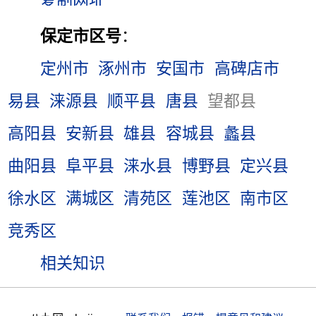
保定市区号
：
定州市
涿州市
安国市
高碑店市
易县
涞源县
顺平县
唐县
望都县
高阳县
安新县
雄县
容城县
蠡县
曲阳县
阜平县
涞水县
博野县
定兴县
徐水区
满城区
清苑区
莲池区
南市区
竞秀区
相关知识