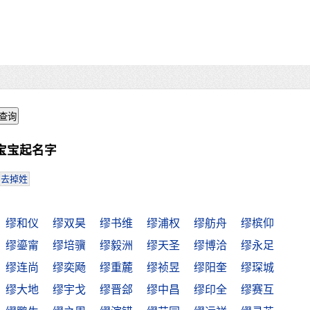
宝宝起名字
去掉姓
缪和仪
缪双昊
缪书维
缪浦权
缪舫舟
缪槟仰
缪鎏甯
缪培骥
缪毅洲
缪天圣
缪博洽
缪永足
缪连尚
缪奕飏
缪重麓
缪祯昱
缪阳奎
缪琛城
缪大地
缪宇戈
缪晋郐
缪中昌
缪印全
缪赛互