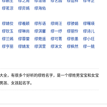
缪鹏生
缪之周
缪渲错
缪艺园
缪运祥
缪寻芷
缪茗淙
缪弈嫣
缪海佑
缪婧佼
缪羲颖
缪彤语
缪绮汪
缪骖娟
缪曙瑛
缪钦玉
缪琳尚
缪淇馨
缪一纾
缪丽怜
缪诗儿
缪兰嫣
缪蓉蓥
缪菀遥
缪可菁
缪依墨
缪小玨
缪亨丽
缪婧发
缪淇萱
缪沫文
缪枫然
缪一兢
大全，有很多个好听的缪姓名字，是一个缪姓男宝宝和女宝
男孩、女孩起名字。