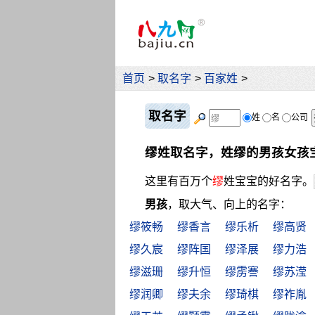
首页
>
取名字
>
百家姓
>
取名字
姓
名
公司
缪姓取名字，姓缪的男孩女孩
这里有百万个
缪
姓宝宝的好名字。
男孩
，取大气、向上的名字：
缪筱畅
缪香言
缪乐析
缪高贤
缪久宸
缪阵国
缪泽展
缪力浩
缪滋珊
缪升恒
缪雳謇
缪苏滢
缪润卿
缪夫余
缪琦棋
缪祚胤