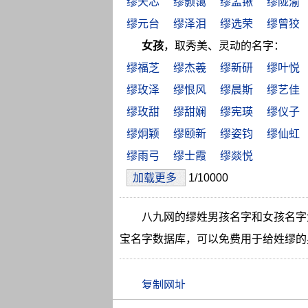
缪天芯
缪颢霭
缪孟锹
缪陇渝
缪元台
缪泽泪
缪选荣
缪曾狡
女孩
，取秀美、灵动的名字：
缪福芝
缪杰羲
缪新研
缪叶悦
缪玫泽
缪恨风
缪晨斯
缪艺佳
缪玫甜
缪甜娴
缪宪瑛
缪仪子
缪炯颖
缪颐新
缪姿钧
缪仙虹
缪雨弓
缪士霞
缪燚悦
加载更多
1/10000
八九网的缪姓男孩名字和女孩名字
宝名字数据库，可以免费用于给姓缪的