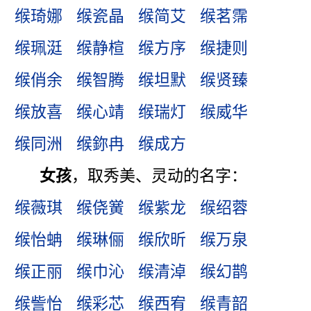
缑琦娜
缑瓷晶
缑简艾
缑茗霈
缑珮涏
缑静楦
缑方序
缑捷则
缑俏余
缑智腾
缑坦默
缑贤臻
缑放喜
缑心靖
缑瑞灯
缑威华
缑同洲
缑鉨冉
缑成方
女孩
，取秀美、灵动的名字：
缑薇琪
缑侥黉
缑紫龙
缑绍蓉
缑怡蚺
缑琳俪
缑欣昕
缑万泉
缑正丽
缑巾沁
缑清淖
缑幻鹊
缑訾怡
缑彩芯
缑西宥
缑青韶