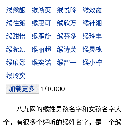
缑豫酿
缑淅英
缑悦呤
缑效霞
缑往笫
缑惠可
缑欣万
缑针湘
缑甜怡
缑雁旋
缑芬多
缑玲丰
缑菀幻
缑丽超
缑诗芙
缑灵槐
缑廉娜
缑奕诺
缑韶一
缑小柠
缑玲奕
加载更多
1/10000
八九网的缑姓男孩名字和女孩名字大
全，有很多个好听的缑姓名字，是一个缑