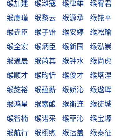
缑加建
缑潍寇
缑律雄
缑宥君
缑虞瑾
缑黎云
缑源承
缑铱平
缑垚臣
缑子饴
缑安婷
缑凇瑜
缑全宏
缑炳臣
缑新国
缑泓崇
缑通晨
缑芮其
缑钟水
缑尚虎
缑顺才
缑昀忻
缑俊才
缑塔涅
缑懿裕
缑蕴薪
缑娇沁
缑遨珲
缑鸿星
缑索酿
缑衡连
缑徒城
缑智楠
缑诺采
缑菲沁
缑宝塬
缑航行
缑栩煦
缑运盖
缑泰征