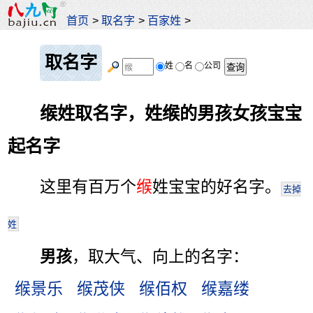
首页
>
取名字
>
百家姓
>
取名字
姓
名
公司
缑姓取名字，姓缑的男孩女孩宝宝
起名字
这里有百万个
缑
姓宝宝的好名字。
去掉
姓
男孩
，取大气、向上的名字：
缑景乐
缑茂侠
缑佰权
缑嘉缕