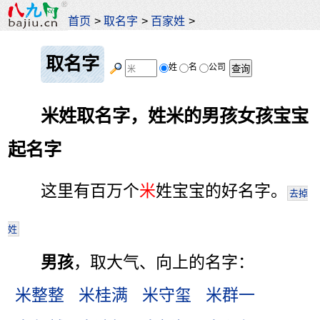
首页
>
取名字
>
百家姓
>
取名字
姓
名
公司
米姓取名字，姓米的男孩女孩宝宝
起名字
这里有百万个
米
姓宝宝的好名字。
去掉
姓
男孩
，取大气、向上的名字：
米整整
米桂满
米守玺
米群一