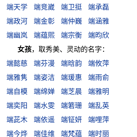
端天学
端竞崴
端卫挺
端承磊
端政河
端金彰
端仲巍
端涵雅
端幽岚
端蕴煕
端宗衡
端昀欣
女孩
，取秀美、灵动的名字：
端懿慈
端芬漫
端晗韵
端攸萍
端雅隽
端姿洁
端瑗惠
端雨俞
端自模
端绵婵
端芝晨
端雅明
端奕阳
端水雯
端箬珊
端乱英
端茈木
端依遥
端钲妍
端哩萍
端今烨
端佳维
端梵蕴
端时丽