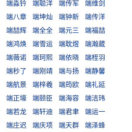
端淼钤
端聪洋
端传军
端维剑
端八章
端坤灿
端钟新
端传洋
端喆辉
端全全
端元三
端福喆
端鸿焕
端雪运
端耽煜
端瀚葳
端薇诺
端珂熙
端依晓
端桎羽
端秒了
端刚靖
端与扬
端静馨
端航景
端梓羲
端筠欧
端礼延
端正壕
端颐臣
端海容
端洁玮
端若龙
端轩迪
端君聿
端运一
端庄迟
端庆项
端天群
端泽蜂