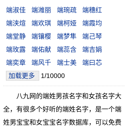
端淑佳
端潍丽
端琬疏
端穗红
端浃煊
端欢琪
端柯娅
端霞均
端堂静
端镶樱
端梦隼
端己琴
端玫露
端佑献
端蕊含
端吉娟
端奕章
端风千
端士美
端曰芯
加载更多
1/10000
八九网的端姓男孩名字和女孩名字大
全，有很多个好听的端姓名字，是一个端
姓男宝宝和女宝宝名字数据库，可以免费