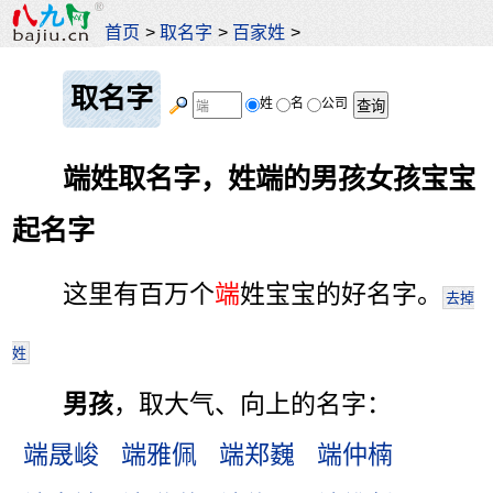
首页
>
取名字
>
百家姓
>
取名字
姓
名
公司
端姓取名字，姓端的男孩女孩宝宝
起名字
这里有百万个
端
姓宝宝的好名字。
去掉
姓
男孩
，取大气、向上的名字：
端晟峻
端雅佩
端郑巍
端仲楠