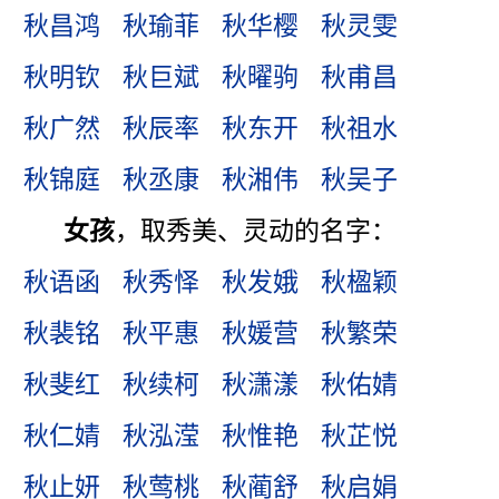
秋昌鸿
秋瑜菲
秋华樱
秋灵雯
秋明钦
秋巨斌
秋曜驹
秋甫昌
秋广然
秋辰率
秋东开
秋祖水
秋锦庭
秋丞康
秋湘伟
秋吴子
女孩
，取秀美、灵动的名字：
秋语函
秋秀怿
秋发娥
秋楹颖
秋裴铭
秋平惠
秋媛营
秋繁荣
秋斐红
秋续柯
秋潇漾
秋佑婧
秋仁婧
秋泓滢
秋惟艳
秋芷悦
秋止妍
秋莺桃
秋蔺舒
秋启娟