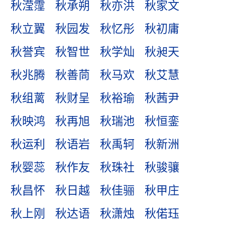
秋滢霪
秋承朔
秋亦洪
秋家文
秋立翼
秋园发
秋忆彤
秋初庸
秋誉宾
秋智世
秋学灿
秋昶天
秋兆腾
秋善茼
秋马欢
秋艾慧
秋组蓠
秋财呈
秋裕瑜
秋茜尹
秋映鸿
秋再旭
秋瑞池
秋恒銮
秋运利
秋语岩
秋禹轲
秋新洲
秋婴蕊
秋作友
秋珠社
秋骏骧
秋昌怀
秋日越
秋佳骊
秋甲庄
秋上刚
秋达语
秋潇烛
秋偌珏