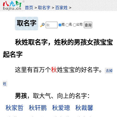
首页
>
取名字
>
百家姓
>
取名字
姓
名
公司
秋姓取名字，姓秋的男孩女孩宝宝
起名字
这里有百万个
秋
姓宝宝的好名字。
去掉
姓
男孩
，取大气、向上的名字：
秋家哲
秋轩鹏
秋爱璁
秋裁馨