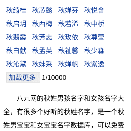
秋绮桂
秋芯懿
秋婵芬
秋悦含
秋启玥
秋酉梅
秋若浠
秋中桥
秋翡霞
秋芳志
秋玫依
秋尊莹
秋白献
秋孟英
秋祉馨
秋少淼
秋沁黛
秋妹采
秋婵帆
秋紫逸
加载更多
1/10000
八九网的秋姓男孩名字和女孩名字大
全，有很多个好听的秋姓名字，是一个秋
姓男宝宝和女宝宝名字数据库，可以免费