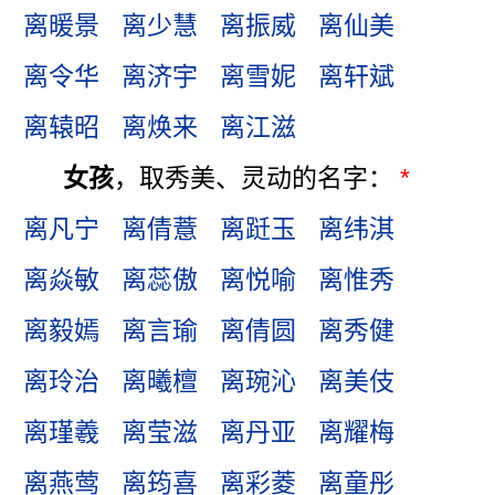
离暖景
离少慧
离振威
离仙美
离令华
离济宇
离雪妮
离轩斌
离辕昭
离焕来
离江滋
女孩
，取秀美、灵动的名字：
*
离凡宁
离倩薏
离跹玉
离纬淇
离焱敏
离蕊傲
离悦喻
离惟秀
离毅嫣
离言瑜
离倩圆
离秀健
离玲治
离曦檀
离琬沁
离美伎
离瑾羲
离莹滋
离丹亚
离耀梅
离燕莺
离筠喜
离彩菱
离童彤