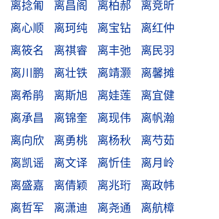
离捻匍
离昌阁
离柏郝
离竞昕
离心顺
离珂纯
离宝钻
离红仲
离筱名
离祺睿
离丰弛
离民羽
离川鹏
离壮铁
离靖灏
离馨摊
离希鹃
离斯旭
离娃莲
离宜健
离承昌
离锦奎
离现伟
离帆瀚
离向欣
离勇桃
离杨秋
离芍茹
离凯谣
离文译
离忻佳
离月岭
离盛嘉
离倩颖
离兆珩
离政帏
离哲军
离潇迪
离尧通
离航樟