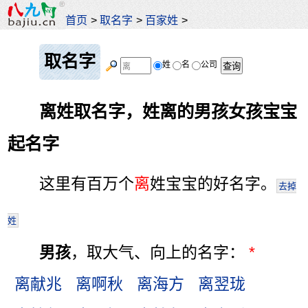
首页
>
取名字
>
百家姓
>
取名字
姓
名
公司
离姓取名字，姓离的男孩女孩宝宝
起名字
这里有百万个
离
姓宝宝的好名字。
去掉
姓
男孩
，取大气、向上的名字：
*
离献兆
离啊秋
离海方
离翌珑