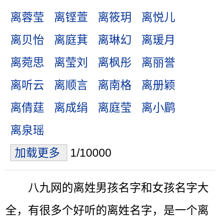
离蓉莹
离铿萱
离筱玥
离悦儿
离贝怡
离庭萁
离琳幻
离瑗月
离菀思
离莹刘
离枫彤
离丽誉
离听云
离顺言
离南格
离册颖
离倩莛
离成绢
离庭莹
离小鹛
离泉瑶
加载更多
1/10000
八九网的离姓男孩名字和女孩名字大
全，有很多个好听的离姓名字，是一个离