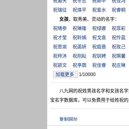
祝裔天
祝冬志
祝卿甲
祝佳冯
祝瑞征
祝焕平
祝鉴水
祝睿桐
女孩
，取秀美、灵动的名字：
祝晴参
祝琳隆
祝绿娜
祝菲彩
祝才莹
祝聆嫣
祝戈翕
祝怜蓝
祝思溆
祝菡妍
祝庭翡
祝玫己
祝梓沐
祝刖耘
祝钏娉
祝隰馨
祝颍文
祝亭荫
祝佳睿
祝庄琳
加载更多
1/10000
八九网的祝姓男孩名字和女孩名字
宝名字数据库，可以免费用于给姓祝的