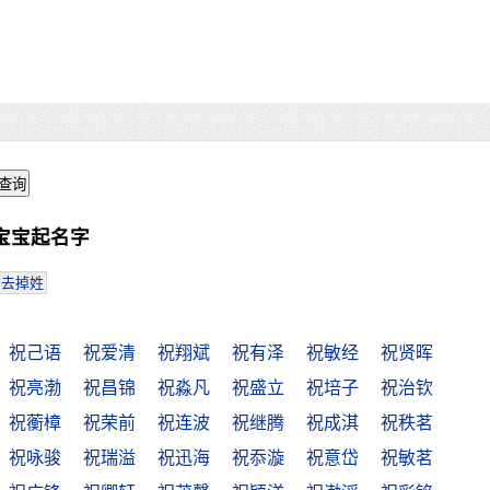
宝宝起名字
去掉姓
祝己语
祝爱清
祝翔斌
祝有泽
祝敏经
祝贤晖
祝亮渤
祝昌锦
祝淼凡
祝盛立
祝培子
祝治钦
祝蘅樟
祝荣前
祝连波
祝继腾
祝成淇
祝秩茗
祝咏骏
祝瑞溢
祝迅海
祝忝漩
祝意岱
祝敏茗