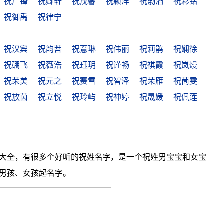
祝广锋
祝卿轩
祝茂馨
祝颖洋
祝渤滔
祝彩铭
祝御禹
祝律宁
祝汉宾
祝韵菩
祝薏琳
祝伟丽
祝莉鹃
祝娴徐
祝硼飞
祝薇浩
祝珏玥
祝谨畅
祝祺霞
祝岚熳
祝荣美
祝元之
祝赛雪
祝智泽
祝荣雁
祝茼雯
祝放茵
祝立悦
祝玲屿
祝神婷
祝晟媛
祝佩莲
大全，有很多个好听的祝姓名字，是一个祝姓男宝宝和女宝
男孩、女孩起名字。