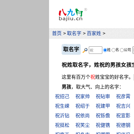
首页
>
取名字
>
百家姓
>
取名字
姓
名
公司
祝姓取名字，姓祝的男孩女孩
这里有百万个
祝
姓宝宝的好名字。
男孩
，取大气、向上的名字：
祝招己
祝家帅
祝砧审
祝彦霄
祝生嵘
祝绍于
祝建甲
祝吉兴
祝沂钻
祝依尚
祝铄儋
祝宣影
祝挺松
祝笑尘
祝健镌
祝德钢