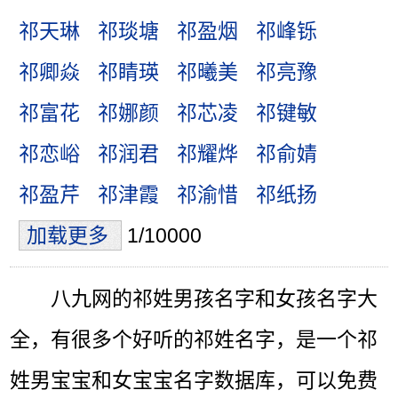
祁天琳
祁琰塘
祁盈烟
祁峰铄
祁卿焱
祁睛瑛
祁曦美
祁亮豫
祁富花
祁娜颜
祁芯凌
祁键敏
祁恋峪
祁润君
祁耀烨
祁俞婧
祁盈芹
祁津霞
祁渝惜
祁纸扬
加载更多
1/10000
八九网的祁姓男孩名字和女孩名字大
全，有很多个好听的祁姓名字，是一个祁
姓男宝宝和女宝宝名字数据库，可以免费