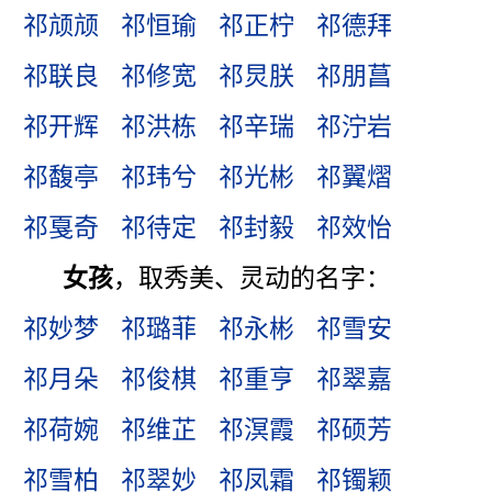
祁颃颃
祁恒瑜
祁正柠
祁德拜
祁联良
祁修宽
祁炅朕
祁朋菖
祁开辉
祁洪栋
祁辛瑞
祁泞岩
祁馥亭
祁玮兮
祁光彬
祁翼熠
祁戛奇
祁待定
祁封毅
祁效怡
女孩
，取秀美、灵动的名字：
祁妙梦
祁璐菲
祁永彬
祁雪安
祁月朵
祁俊棋
祁重亨
祁翠嘉
祁荷婉
祁维芷
祁溟霞
祁硕芳
祁雪柏
祁翠妙
祁凤霜
祁镯颖