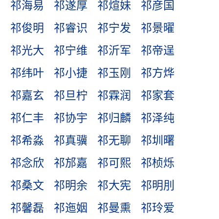
祁海易
祁遂厚
祁煊妹
祁彦国
祁俊明
祁睿识
祁宁发
祁景曜
祁光大
祁宁维
祁沂军
祁帝逞
祁纬叶
祁小捷
祁玉刚
祁方烨
祁嘉玄
祁旦柠
祁霖润
祁家套
祁仁丰
祁协宇
祁归麟
祁泽纯
祁希淼
祁真骥
祁无聊
祁圳曙
祁念欣
祁邡嘉
祁可熙
祁桢烁
祁桑文
祁明余
祁大宪
祁明刖
祁馨磊
祁迤姻
祁曼熏
祁玲爱