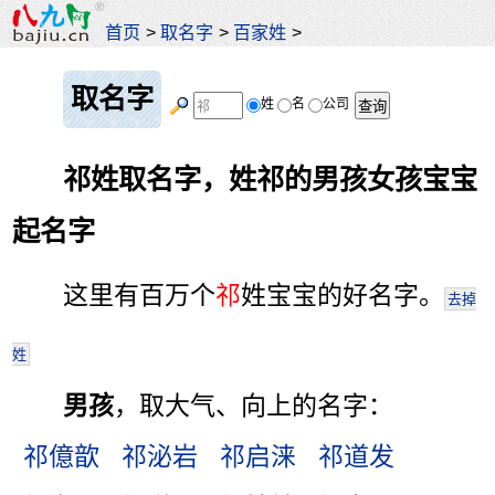
首页
>
取名字
>
百家姓
>
取名字
姓
名
公司
祁姓取名字，姓祁的男孩女孩宝宝
起名字
这里有百万个
祁
姓宝宝的好名字。
去掉
姓
男孩
，取大气、向上的名字：
祁億歆
祁泌岩
祁启涞
祁道发