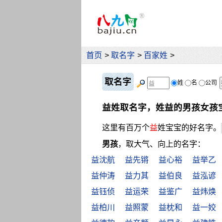
首页
>
取名字
>
百家姓
>
取名字
姓
名
公司
益姓取名字，姓益的男孩女孩
这里有百万个
益
姓宝宝的好名字。
男孩
，取大气、向上的名字：
益沈航
益先锵
益心裕
益举乙
益仲涛
益力其
益伯良
益泓谚
益钰侦
益运荣
益鉴广
益炜焕
益柏川
益照蒙
益枕和
益一姣