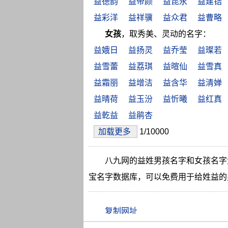
益德韵
益帝颜
益昆永
益建锆
益彩洋
益祥骥
益众君
益曹略
女孩
，取秀美、灵动的名字：
益娥日
益扬灵
益乔莹
益璨若
益雪蕾
益荔琪
益暄仙
益雪真
益霜丽
益增洁
益含华
益清婵
益晴荷
益玉汾
益忻曦
益红真
益乾益
益鹃杏
加载更多
1/10000
八九网的益姓男孩名字和女孩名字
宝名字数据库，可以免费用于给姓益的