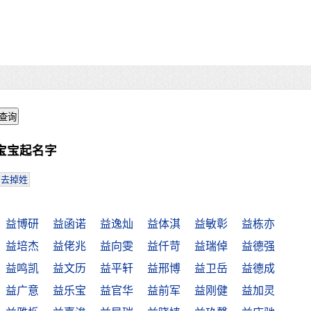
宝宝起名字
去掉姓
益博研
益函诺
益逸灿
益体淇
益敏彰
益栋亦
益培杰
益佬兆
益向雯
益仟苛
益瑞倬
益德强
益鸣凯
益文历
益平轩
益邢博
益卫岳
益德成
益广意
益乐宝
益官华
益前军
益刚健
益加灵