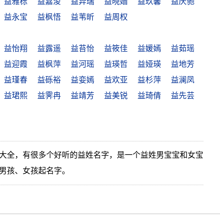
益雅栎
益嘉浚
益异瑞
益晓嫱
益玖馨
益庆驰
益永宝
益枫悟
益苇昕
益周权
益怡翔
益露遥
益苔怡
益筱佳
益媛嫣
益茹瑶
益迎霞
益枫萍
益河瑶
益瑛哲
益娅瑛
益地芳
益瑾春
益砾裕
益娈嫣
益欢亚
益杉萍
益澜凤
益珺熙
益霁冉
益靖芳
益美锐
益琦倩
益先芸
大全，有很多个好听的益姓名字，是一个益姓男宝宝和女宝
男孩、女孩起名字。