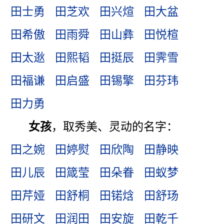
田士勇
田芝欢
田兴煊
田大盆
田希傲
田雨舜
田山彝
田悦楦
田太逖
田熙韬
田挺辰
田霁雪
田福谦
田启盛
田锡擎
田芬玮
田力勇
女孩
，取秀美、灵动的名字：
田之婉
田婷熨
田欣陶
田静映
田儿辰
田箴莹
田朵眷
田蚁梦
田芹娅
田舒桐
田锘焓
田舒玚
田研文
田润田
田安旋
田乾千