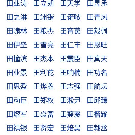
田业涛
田立朗
田天学
田昱承
田之淋
田翊锴
田诺哝
田青风
田啸林
田粮杰
田育苠
田毅佩
田伊垒
田雪亮
田仁丰
田恩旺
田橦滨
田杰本
田震臣
田真天
田业景
田利芘
田响楠
田功名
田思盈
田烨鑫
田志强
田航坛
田动臣
田郑权
田淞尹
田邱臻
田熔军
田焱富
田葵襄
田楷耀
田祺银
田贤宏
田焙昊
田翱丞