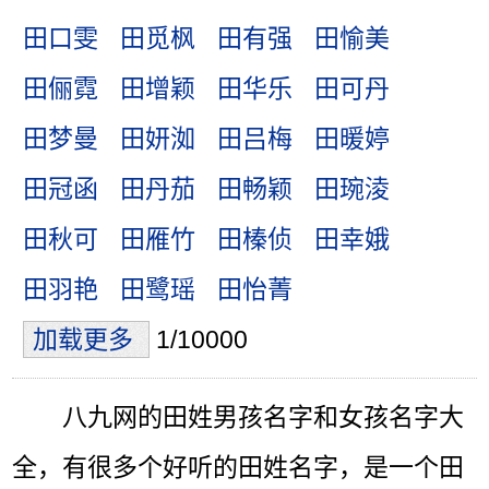
田口雯
田觅枫
田有强
田愉美
田俪霓
田增颖
田华乐
田可丹
田梦曼
田妍洳
田吕梅
田暖婷
田冠函
田丹茄
田畅颖
田琬淩
田秋可
田雁竹
田榛侦
田幸娥
田羽艳
田鹭瑶
田怡菁
加载更多
1/10000
八九网的田姓男孩名字和女孩名字大
全，有很多个好听的田姓名字，是一个田