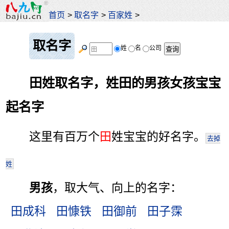
首页
>
取名字
>
百家姓
>
取名字
姓
名
公司
田姓取名字，姓田的男孩女孩宝宝
起名字
这里有百万个
田
姓宝宝的好名字。
去掉
姓
男孩
，取大气、向上的名字：
田成科
田慷铁
田御前
田子霂