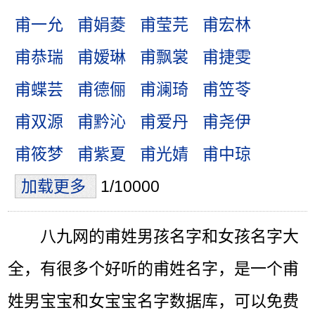
甫一允
甫娟菱
甫莹芫
甫宏林
甫恭瑞
甫嫒琳
甫飘裳
甫捷雯
甫蝶芸
甫德俪
甫澜琦
甫笠苓
甫双源
甫黔沁
甫爱丹
甫尧伊
甫筱梦
甫紫夏
甫光婧
甫中琼
加载更多
1/10000
八九网的甫姓男孩名字和女孩名字大
全，有很多个好听的甫姓名字，是一个甫
姓男宝宝和女宝宝名字数据库，可以免费