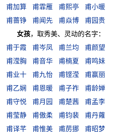
甫加算
甫霏雁
甫熙亭
甫小暖
甫蔷铮
甫闻先
甫焱博
甫园贵
女孩
，取秀美、灵动的名字：
甫于霞
甫岑凤
甫兰均
甫颜望
甫滢胸
甫音华
甫楠夏
甫鸣妹
甫业十
甫九怡
甫铿滢
甫赢丽
甫乙娴
甫恩暖
甫子祚
甫龄婵
甫守悦
甫月园
甫楚茜
甫孟李
甫莹静
甫傲柔
甫钧裴
甫丹蕹
甫译芊
甫惟美
甫苈挪
甫昭梦