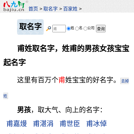
首页
>
取名字
>
百家姓
>
取名字
姓
名
公司
甫姓取名字，姓甫的男孩女孩宝宝
起名字
这里有百万个
甫
姓宝宝的好名字。
去掉
姓
男孩
，取大气、向上的名字：
甫嘉熳
甫湛涓
甫世臣
甫冰倬