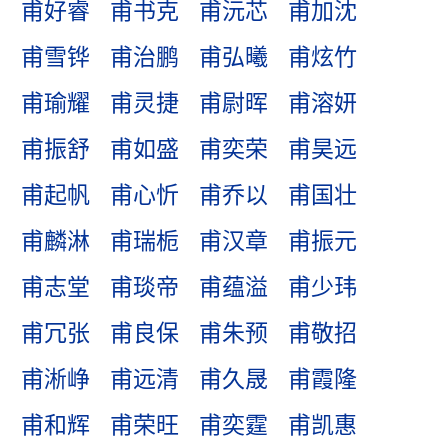
甫好睿
甫书克
甫沅芯
甫加沈
甫雪铧
甫治鹏
甫弘曦
甫炫竹
甫瑜耀
甫灵捷
甫尉晖
甫溶妍
甫振舒
甫如盛
甫奕荣
甫昊远
甫起帆
甫心忻
甫乔以
甫国壮
甫麟淋
甫瑞栀
甫汉章
甫振元
甫志堂
甫琰帝
甫蕴溢
甫少玮
甫冗张
甫良保
甫朱预
甫敬招
甫淅峥
甫远清
甫久晟
甫霞隆
甫和辉
甫荣旺
甫奕霆
甫凯惠