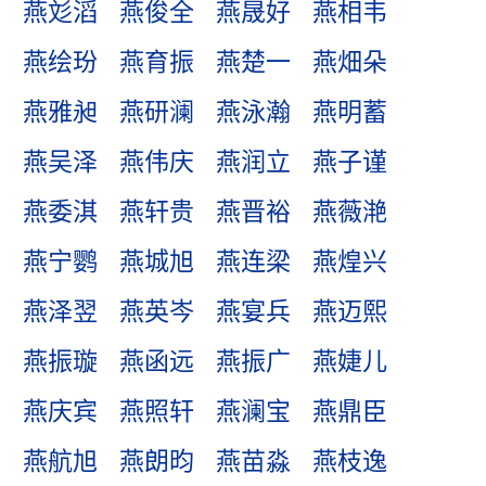
燕彣滔
燕俊全
燕晟好
燕相韦
燕绘玢
燕育振
燕楚一
燕畑朵
燕雅昶
燕研澜
燕泳瀚
燕明蓄
燕吴泽
燕伟庆
燕润立
燕子谨
燕委淇
燕轩贵
燕晋裕
燕薇滟
燕宁鹦
燕城旭
燕连梁
燕煌兴
燕泽翌
燕英岑
燕宴兵
燕迈熙
燕振璇
燕函远
燕振广
燕婕儿
燕庆宾
燕照轩
燕澜宝
燕鼎臣
燕航旭
燕朗昀
燕苗淼
燕枝逸