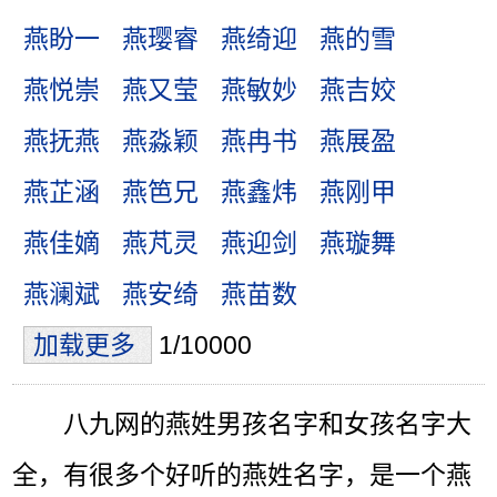
燕盼一
燕璎睿
燕绮迎
燕的雪
燕悦崇
燕又莹
燕敏妙
燕吉姣
燕抚燕
燕淼颖
燕冉书
燕展盈
燕芷涵
燕笆兄
燕鑫炜
燕刚甲
燕佳嫡
燕芃灵
燕迎剑
燕璇舞
燕澜斌
燕安绮
燕苗数
加载更多
1/10000
八九网的燕姓男孩名字和女孩名字大
全，有很多个好听的燕姓名字，是一个燕