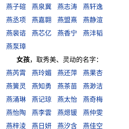
燕子碹
燕泉冀
燕志涛
燕轩逸
燕丞项
燕嘉翾
燕盟熹
燕静渲
燕裴谘
燕芯亿
燕香宁
燕沣韬
燕泵璋
女孩
，取秀美、灵动的名字：
燕芮霄
燕玲媚
燕还萍
燕果杏
燕簧灵
燕知勇
燕茶苗
燕渺洁
燕涌琳
燕记琼
燕太怡
燕奇梅
燕怡陶
燕李雲
燕煾锾
燕仲雯
燕梓淩
燕日妍
燕汐含
燕佳空