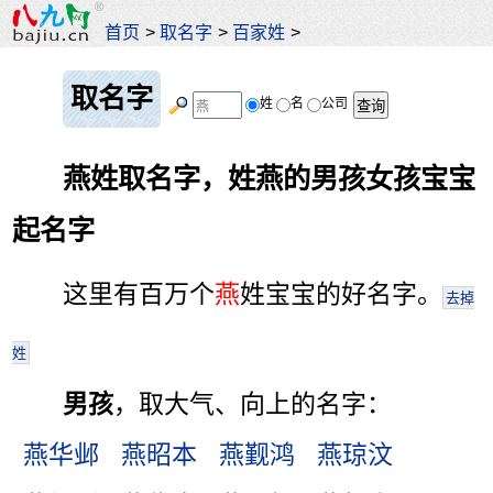
首页
>
取名字
>
百家姓
>
取名字
姓
名
公司
燕姓取名字，姓燕的男孩女孩宝宝
起名字
这里有百万个
燕
姓宝宝的好名字。
去掉
姓
男孩
，取大气、向上的名字：
燕华邺
燕昭本
燕觐鸿
燕琼汶