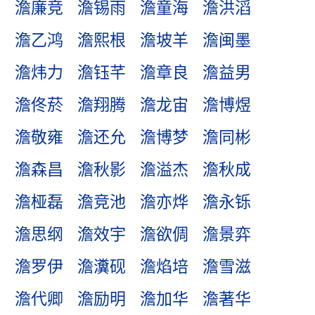
澹廉竞
澹锡雨
澹童海
澹洪滔
澹乙鸿
澹熙根
澹坡羊
澹闽墨
澹炜力
澹钰芊
澹章良
澹益男
澹佟菸
澹翔腾
澹龙宙
澹博煜
澹敬雍
澹还允
澹博梦
澹同彬
澹森昌
澹秋影
澹溢杰
澹秋成
澹桠磊
澹竞池
澹亦烨
澹永铄
澹思纲
澹效宇
澹欲倜
澹景弈
澹罗伊
澹瀵砚
澹焰培
澹雪滋
澹代卿
澹励明
澹加华
澹著华