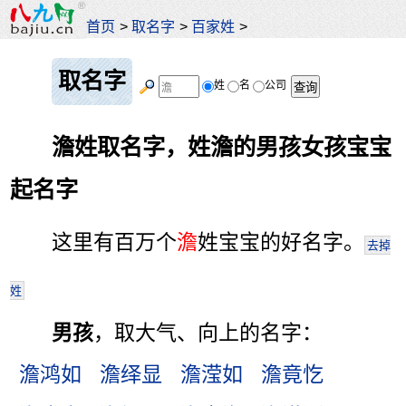
首页
>
取名字
>
百家姓
>
取名字
姓
名
公司
澹姓取名字，姓澹的男孩女孩宝宝
起名字
这里有百万个
澹
姓宝宝的好名字。
去掉
姓
男孩
，取大气、向上的名字：
澹鸿如
澹绎显
澹滢如
澹竟忔