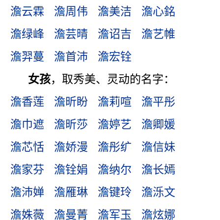
澹云霖
澹周伟
澹美洁
澹心銘
澹绿峰
澹芸晴
澹诏吉
澹艺帷
澹羿蔓
澹首沛
澹宏铨
女孩
，取秀美、灵动的名字：
澹香莲
澹昕盼
澹莉喧
澹平彤
澹巾遮
澹昕莎
澹婷艺
澹卿媛
澹芯恬
澹娇漫
澹彤纩
澹信妹
澹家芬
澹铨娟
澹纳尔
澹长嫣
澹沛婵
澹雁琳
澹键玲
澹泺文
澹姝薇
澹曼菁
澹军玉
澹炫娜