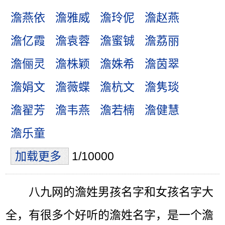
澹燕依
澹雅威
澹玲伲
澹赵燕
澹亿霞
澹袁蓉
澹蜜铖
澹荔丽
澹俪灵
澹株颖
澹姝希
澹茵翠
澹娟文
澹薇蝶
澹杭文
澹隽琰
澹翟芳
澹韦燕
澹若楠
澹健慧
澹乐童
加载更多
1/10000
八九网的澹姓男孩名字和女孩名字大
全，有很多个好听的澹姓名字，是一个澹