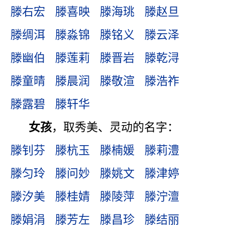
滕右宏
滕喜映
滕海珧
滕赵旦
滕绸洱
滕淼锦
滕铭义
滕云泽
滕幽伯
滕莲莉
滕晋岩
滕乾浔
滕童晴
滕晨润
滕敬渲
滕浩祚
滕露碧
滕轩华
女孩
，取秀美、灵动的名字：
滕钊芬
滕杭玉
滕楠媛
滕莉澧
滕匀玲
滕问妙
滕姚文
滕津婷
滕汐美
滕桂婧
滕陵萍
滕泞澶
滕娟涓
滕芳左
滕昌珍
滕结丽