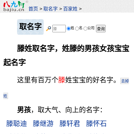
首页
>
取名字
>
百家姓
>
取名字
姓
名
公司
滕姓取名字，姓滕的男孩女孩宝宝
起名字
这里有百万个
滕
姓宝宝的好名字。
去掉
姓
男孩
，取大气、向上的名字：
滕聪迪
滕继游
滕轩君
滕怀石