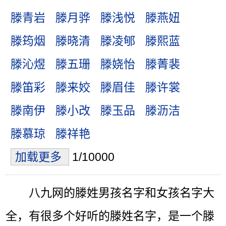
滕青岩
滕月骅
滕浅悦
滕燕妞
滕筠烟
滕晓清
滕凌郇
滕熙蓝
滕沁煜
滕五珊
滕娆怡
滕菁裴
滕笛彩
滕来姣
滕眉佳
滕许裳
滕南伊
滕小改
滕玉品
滕沥洁
滕慕琼
滕祥艳
加载更多
1/10000
八九网的滕姓男孩名字和女孩名字大
全，有很多个好听的滕姓名字，是一个滕