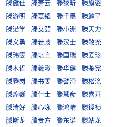
滕健仕
滕萧云
滕黎昕
滕旗姿
滕游明
滕嘉韬
滕千墨
滕鳙了
滕诺学
滕艾颐
滕小洲
滕天力
滕义勇
滕若歧
滕汉士
滕敬尧
滕玮雯
滕培宣
滕国瑞
滕爱珍
滕木哲
滕羲湫
滕华健
滕鉴宪
滕腾岗
滕书雯
滕馨湾
滕松涤
滕煌巍
滕什士
滕慧彦
滕嘉开
滕清好
滕心咏
滕鸿晴
滕铿祯
滕斯龙
滕贵方
滕东诺
滕站龙