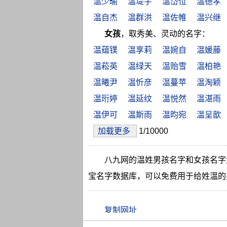
温少瑜
温堤宇
温岱位
温德孝
温自杰
温群洪
温佐帷
温兴继
女孩
，取秀美、灵动的名字：
温蕴镤
温享莉
温婉自
温媛藤
温菘英
温绿天
温贻雪
温柏艳
温曦尹
温忻彦
温蔓苹
温淘颖
温珩婷
温延纹
温悦然
温湛雨
温伊可
温斯雨
温昀宛
温呈歆
加载更多
1/10000
八九网的温姓男孩名字和女孩名字
宝名字数据库，可以免费用于给姓温的