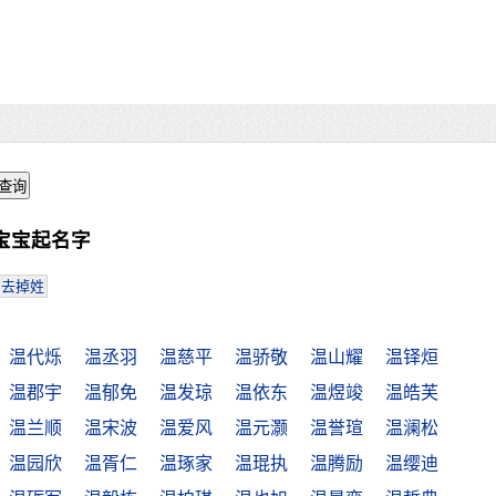
宝宝起名字
去掉姓
温代烁
温丞羽
温慈平
温骄敬
温山耀
温铎烜
温郡宇
温郁免
温发琼
温依东
温煜竣
温皓芙
温兰顺
温宋波
温爱风
温元灏
温誉瑄
温澜松
温园欣
温胥仁
温琢家
温琨执
温腾励
温缨迪