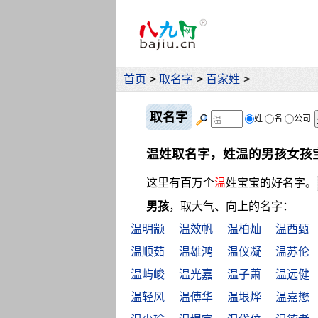
首页
>
取名字
>
百家姓
>
取名字
姓
名
公司
温姓取名字，姓温的男孩女孩
这里有百万个
温
姓宝宝的好名字。
男孩
，取大气、向上的名字：
温明颛
温效帆
温柏灿
温酉甄
温顺茹
温雄鸿
温仪凝
温苏伦
温屿峻
温光嘉
温子萧
温远健
温轻风
温傅华
温垠烨
温嘉懋