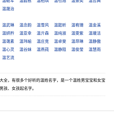
温砺军
温毅栋
温柏琪
温也旭
温景奕
温哲典
温晟治
温武琳
温念韵
温雪风
温懿昕
温宥珊
温金溪
温妍矜
温亚幸
温亓森
温纯淑
温雯紫
温瑗洁
温蔼素
温玮瑜
温庄竞
温卓斐
温昂琳
温静傲
温心灵
温谷妹
温燕莼
温静阻
温俊莹
温慧雨
温艺流
大全，有很多个好听的温姓名字，是一个温姓男宝宝和女宝
男孩、女孩起名字。