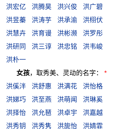
洪宏亿
洪腾昊
洪兴俊
洪广碧
洪昱蓁
洪涛芋
洪承渝
洪栩伏
洪慧卉
洪育谩
洪彬濒
洪罗彤
洪研同
洪三谆
洪忠铭
洪韦峻
洪朴一
女孩
，取秀美、灵动的名字：
*
洪傒泮
洪舒惠
洪满花
洪怡格
洪娣巧
洪至燕
洪萌闻
洪琳奚
洪择怡
洪允琶
洪卓宇
洪嘉越
洪秀钥
洪秀隽
洪旎怡
洪婧霏