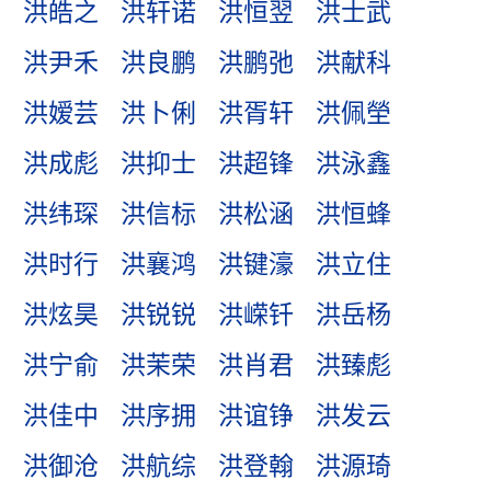
洪皓之
洪轩诺
洪恒翌
洪士武
洪尹禾
洪良鹏
洪鹏弛
洪献科
洪嫒芸
洪卜俐
洪胥轩
洪佩塋
洪成彪
洪抑士
洪超锋
洪泳鑫
洪纬琛
洪信标
洪松涵
洪恒蜂
洪时行
洪襄鸿
洪键濠
洪立住
洪炫昊
洪锐锐
洪嵘钎
洪岳杨
洪宁俞
洪茉荣
洪肖君
洪臻彪
洪佳中
洪序拥
洪谊铮
洪发云
洪御沧
洪航综
洪登翰
洪源琦