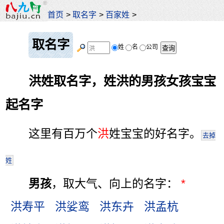
首页
>
取名字
>
百家姓
>
取名字
姓
名
公司
洪姓取名字，姓洪的男孩女孩宝宝
起名字
这里有百万个
洪
姓宝宝的好名字。
去掉
姓
男孩
，取大气、向上的名字：
*
洪寿平
洪娑鸾
洪东卉
洪孟杭