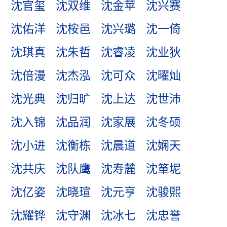
沈官玺
沈双维
沈金苹
沈兴赛
沈佑洋
沈桉邑
沈兴璐
沈一倚
沈琪真
沈朱哲
沈睿凌
沈业狄
沈倍漫
沈杰泓
沈可众
沈曜灿
沈光典
沈归旷
沈上达
沈世沛
沈入锦
沈品润
沈家展
沈冬硕
沈小进
沈衡栋
沈晨道
沈娴天
沈共庆
沈队鹰
沈寿麓
沈箪坭
沈亿姿
沈晓瑄
沈元亨
沈骏熙
沈耀铧
沈守渊
沈冰七
沈忠誉