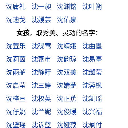
沈庸礼
沈一昶
沈渊铭
沈叶朔
沈迪戈
沈嫒芸
沈佑泉
女孩
，取秀美、灵动的名字：
沈萱乐
沈碟莺
沈靖娥
沈曲墨
沈莉茵
沈蕃市
沈韵琼
沈易亭
沈雨舻
沈静盱
沈双美
沈缬莹
沈启莹
沈三婷
沈婧芜
沈蓉枫
沈梓亘
沈权英
沈正蕉
沈凯瑶
沈仔姚
沈兰妮
沈俊暖
沈兴福
沈壁瑶
沈诉蓝
沈娅菽
沈斓付