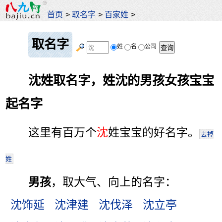
首页
>
取名字
>
百家姓
>
取名字
姓
名
公司
沈姓取名字，姓沈的男孩女孩宝宝
起名字
这里有百万个
沈
姓宝宝的好名字。
去掉
姓
男孩
，取大气、向上的名字：
沈饰延
沈津建
沈伐泽
沈立亭