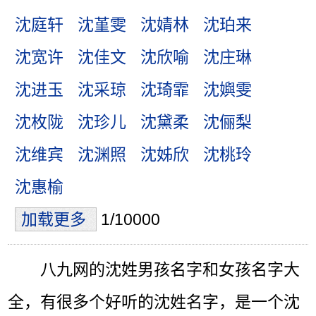
沈庭轩
沈堇雯
沈婧林
沈珀来
沈宽许
沈佳文
沈欣喻
沈庄琳
沈进玉
沈采琼
沈琦霏
沈嬩雯
沈枚陇
沈珍儿
沈黛柔
沈俪梨
沈维宾
沈渊照
沈姊欣
沈桃玲
沈惠榆
加载更多
1/10000
八九网的沈姓男孩名字和女孩名字大
全，有很多个好听的沈姓名字，是一个沈