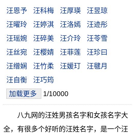
汪恩予
汪科梅
汪厚瑛
汪昱琼
汪曜玲
汪婷淇
汪洛嫣
汪迹彤
汪瑶婉
汪碎美
汪介玲
汪苓雪
汪丝宛
汪樱婧
汪菲莲
汪珍曰
汪缯娴
汪竹柔
汪媛玎
汪毽月
汪自衡
汪巧筠
加载更多
1/10000
八九网的汪姓男孩名字和女孩名字大
全，有很多个好听的汪姓名字，是一个汪