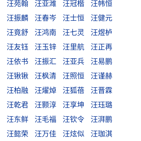
汪苑翰
汪亚潍
汪冠楷
汪帏恒
汪振麟
汪春岑
汪士恒
汪健元
汪竟舒
汪鸿南
汪七灵
汪煜栌
汪友钰
汪玉锌
汪里航
汪正再
汪依书
汪振汇
汪亚兵
汪易鹏
汪锹锹
汪枫清
汪照恒
汪谨赫
汪柏融
汪燿焯
汪狐蓓
汪晋霖
汪乾君
汪颢淳
汪享坤
汪珏璐
汪东鲜
汪毛福
汪钦令
汪湃鹏
汪懿荣
汪万佳
汪炫似
汪珈淇