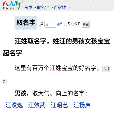
首页
>
取名字
>
百家姓
>
取名字
姓
名
公司
汪姓取名字，姓汪的男孩女孩宝宝
起名字
这里有百万个
汪
姓宝宝的好名字。
去掉
姓
男孩
，取大气、向上的名字：
汪浚逸
汪效武
汪昭艺
汪杨启