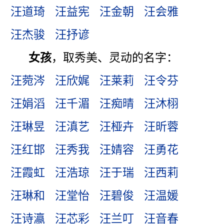
汪道琦
汪益宪
汪金朝
汪会雅
汪杰骏
汪抒谚
女孩
，取秀美、灵动的名字：
汪菀涔
汪欣娓
汪莱莉
汪令芬
汪娟滔
汪千湄
汪痴晴
汪沐栩
汪琳昱
汪滇艺
汪桠卉
汪昕蓉
汪红邯
汪秀我
汪婧容
汪勇花
汪霞虹
汪浩琼
汪于瑞
汪西莉
汪琳和
汪堂怡
汪碧俊
汪温媛
汪诗瀛
汪芯彩
汪兰叮
汪音春