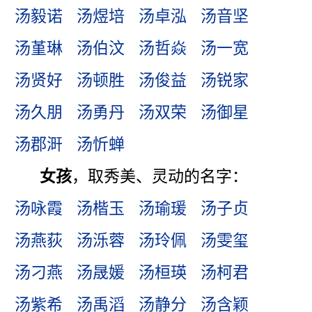
汤毅诺
汤煜培
汤卓泓
汤音坚
汤堇琳
汤伯汶
汤哲焱
汤一宽
汤贤好
汤顿胜
汤俊益
汤锐家
汤久朋
汤勇丹
汤双荣
汤御星
汤郡涆
汤忻蝉
女孩
，取秀美、灵动的名字：
汤咏霞
汤楷玉
汤瑜瑗
汤子贞
汤燕荻
汤泺蓉
汤玲佩
汤雯玺
汤刁燕
汤晟媛
汤桓瑛
汤柯君
汤紫希
汤禹滔
汤静分
汤含颖