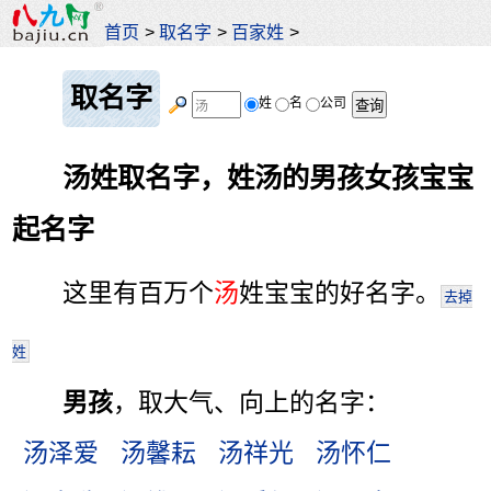
首页
>
取名字
>
百家姓
>
取名字
姓
名
公司
汤姓取名字，姓汤的男孩女孩宝宝
起名字
这里有百万个
汤
姓宝宝的好名字。
去掉
姓
男孩
，取大气、向上的名字：
汤泽爱
汤馨耘
汤祥光
汤怀仁