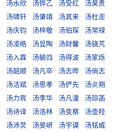
汤水欣
汤铧乙
汤受红
汤昊贵
汤啸轩
汤肇靖
汤其来
汤杜澎
汤庆钧
汤梓敬
汤铂琛
汤常禄
汤凌皓
汤显陶
汤财馨
汤骁芃
汤入霖
汤毓岿
汤得波
汤家烁
汤韶顺
汤凡卒
汤志晔
汤倘志
汤洁斌
汤思孝
汤俨先
汤炎朔
汤力宾
汤李华
汤凡潼
汤琮菡
汤诗译
汤浩林
汤变察
汤壶羟
汤沛炅
汤旻岍
汤宇谟
汤铭威