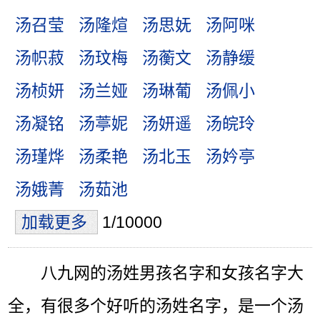
汤召莹
汤隆煊
汤思妩
汤阿咪
汤帜菽
汤玟梅
汤蘅文
汤静缓
汤桢妍
汤兰娅
汤琳葡
汤佩小
汤凝铭
汤葶妮
汤妍遥
汤皖玲
汤瑾烨
汤柔艳
汤北玉
汤妗亭
汤娥菁
汤茹池
加载更多
1/10000
八九网的汤姓男孩名字和女孩名字大
全，有很多个好听的汤姓名字，是一个汤