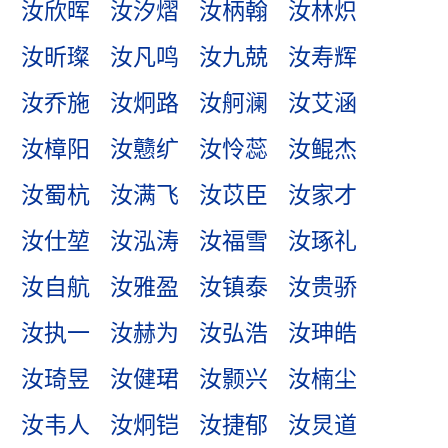
汝欣晖
汝汐熠
汝柄翰
汝林炽
汝昕璨
汝凡鸣
汝九兢
汝寿辉
汝乔施
汝炯路
汝舸澜
汝艾涵
汝樟阳
汝戆纩
汝怜蕊
汝鲲杰
汝蜀杭
汝满飞
汝苡臣
汝家才
汝仕堃
汝泓涛
汝福雪
汝琢礼
汝自航
汝雅盈
汝镇泰
汝贵骄
汝执一
汝赫为
汝弘浩
汝珅皓
汝琦昱
汝健珺
汝颢兴
汝楠尘
汝韦人
汝炯铠
汝捷郁
汝炅道