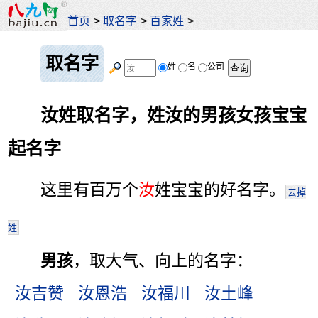
首页
>
取名字
>
百家姓
>
取名字
姓
名
公司
汝姓取名字，姓汝的男孩女孩宝宝
起名字
这里有百万个
汝
姓宝宝的好名字。
去掉
姓
男孩
，取大气、向上的名字：
汝吉赞
汝恩浩
汝福川
汝土峰