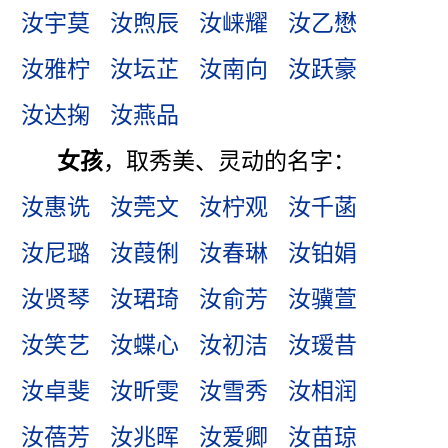
汝宇莫
汝煦辰
汝崃耀
汝乙懋
汝雅柠
汝坛芷
汝南向
汝跃豪
汝达掬
汝燕品
女孩
，取秀美、灵动的名字：
汝惠诜
汝莞文
汝柠观
汝千菡
汝尼璐
汝葭俐
汝春琳
汝铂娟
汝贤琴
汝珺琦
汝俞芳
汝骥萱
汝笑艺
汝蝶心
汝初洁
汝瑷昔
汝卓斐
汝昕雯
汝雪秀
汝相润
汝蓓芳
汝兆晖
汝爱卿
汝苗琼