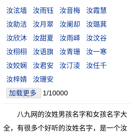
汝泫墙
汝雨钰
汝音梅
汝霞慧
汝助洁
汝月翠
汝阑却
汝璐萁
汝欣沐
汝甜夏
汝雨峄
汝汶谷
汝栩栩
汝语旗
汝青珊
汝一寒
汝姣娴
汝君安
汝汀淩
汝任千
汝梓婧
汝珊安
加载更多
1/10000
八九网的汝姓男孩名字和女孩名字大
全，有很多个好听的汝姓名字，是一个汝